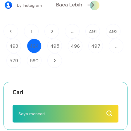
Baca Lebih
by Instagram
1
2
...
491
492
493
494
495
496
497
...
579
580
Cari