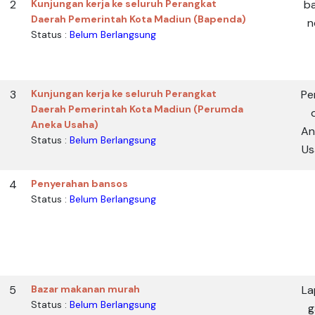
2
Kunjungan kerja ke seluruh Perangkat
b
Daerah Pemerintah Kota Madiun (Bapenda)
n
Status :
Belum Berlangsung
3
Kunjungan kerja ke seluruh Perangkat
Pe
Daerah Pemerintah Kota Madiun (Perumda
Aneka Usaha)
An
Status :
Belum Berlangsung
Us
4
Penyerahan bansos
Status :
Belum Berlangsung
5
Bazar makanan murah
La
Status :
Belum Berlangsung
g