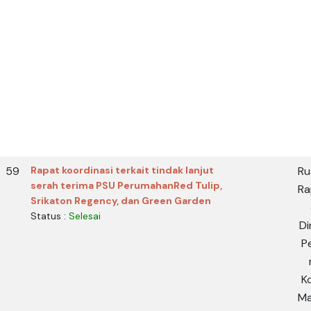
59
Rapat koordinasi terkait tindak lanjut
Ru
serah terima PSU PerumahanRed Tulip,
Ra
Srikaton Regency, dan Green Garden
Status :
Selesai
Di
Pe
K
Ma