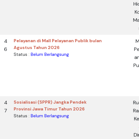
Hi
K
Ma
4
Pelayanan di Mall Pelayanan Publik bulan
M
Agustus Tahun 2026
6
Pe
Status :
Belum Berlangsung
a
Pu
4
Sosialisasi (SPPR) Jangka Pendek
Ru
Provinsi Jawa Timur Tahun 2026
7
Ra
Status :
Belum Berlangsung
Ke
Di