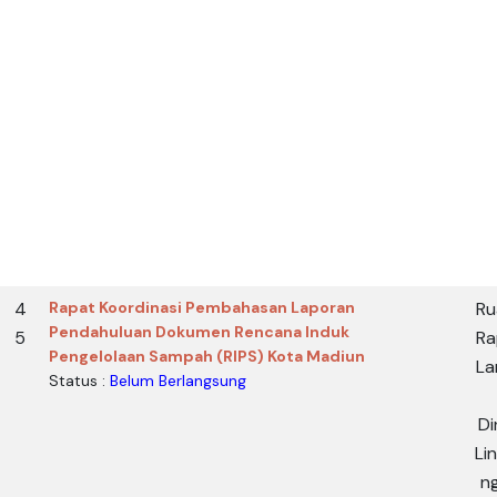
4
Rapat Koordinasi Pembahasan Laporan
Ru
Pendahuluan Dokumen Rencana Induk
5
Ra
Pengelolaan Sampah (RIPS) Kota Madiun
La
Status :
Belum Berlangsung
Di
Li
n