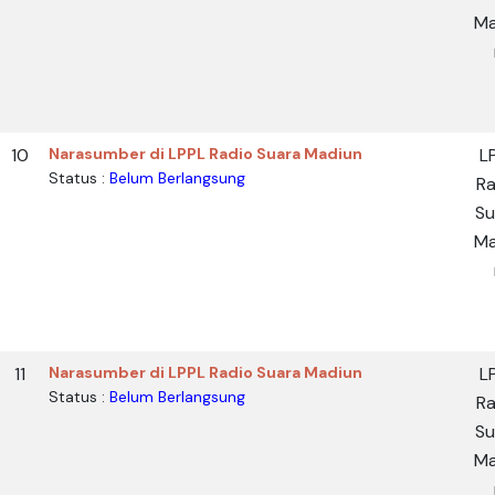
Ma
10
Narasumber di LPPL Radio Suara Madiun
L
Status :
Belum Berlangsung
Ra
Su
Ma
11
Narasumber di LPPL Radio Suara Madiun
L
Status :
Belum Berlangsung
Ra
Su
Ma