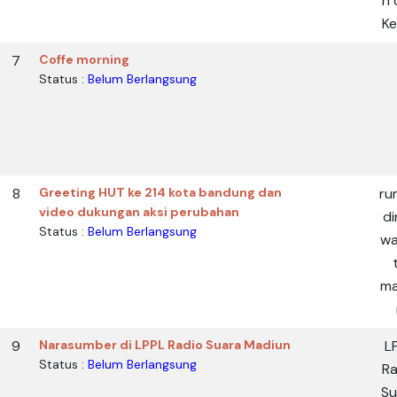
n 
Ke
7
Coffe morning
Status :
Belum Berlangsung
8
Greeting HUT ke 214 kota bandung dan
ru
video dukungan aksi perubahan
di
Status :
Belum Berlangsung
wa
ma
9
Narasumber di LPPL Radio Suara Madiun
L
Status :
Belum Berlangsung
Ra
Su