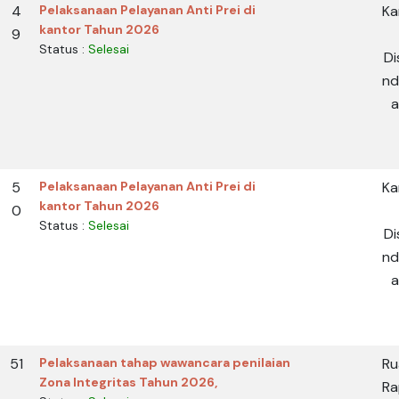
4
Pelaksanaan Pelayanan Anti Prei di
Ka
kantor Tahun 2026
9
Status :
Selesai
Di
nd
a
5
Pelaksanaan Pelayanan Anti Prei di
Ka
kantor Tahun 2026
0
Status :
Selesai
Di
nd
a
51
Pelaksanaan tahap wawancara penilaian
Ru
Zona Integritas Tahun 2026,
Ra