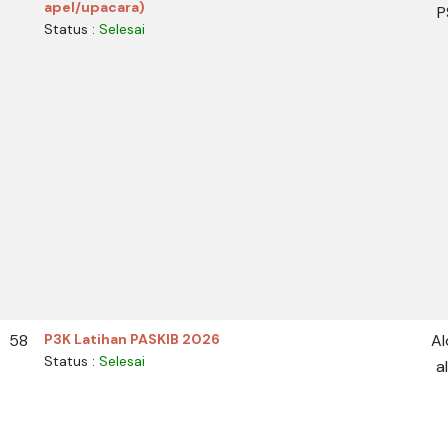
apel/upacara)
P
Status :
Selesai
58
P3K Latihan PASKIB 2026
Al
Status :
Selesai
a