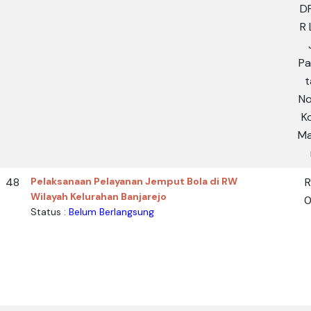
D
R 
Pa
t
No
K
Ma
48
Pelaksanaan Pelayanan Jemput Bola di RW
Wilayah Kelurahan Banjarejo
0
Status :
Belum Berlangsung