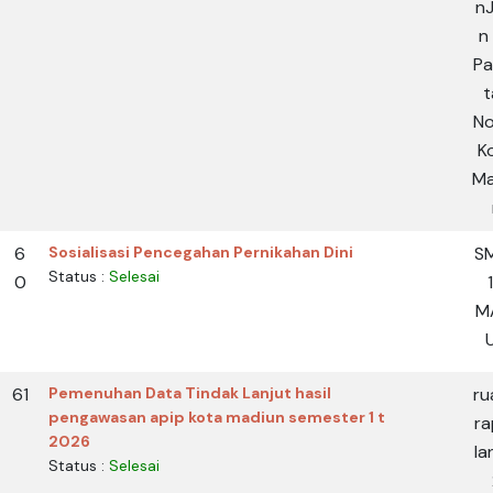
nJ
n 
Pa
t
No
K
Ma
6
Sosialisasi Pencegahan Pernikahan Dini
S
Status :
Selesai
0
M
61
Pemenuhan Data Tindak Lanjut hasil
ru
pengawasan apip kota madiun semester 1 t
ra
2026
la
Status :
Selesai