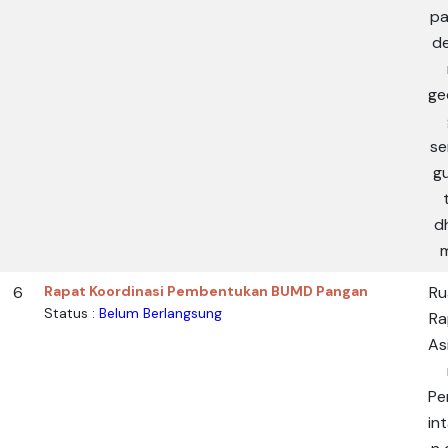
pa
d
ge
se
g
d
6
Rapat Koordinasi Pembentukan BUMD Pangan
Ru
Status :
Belum Berlangsung
Ra
As
Pe
in