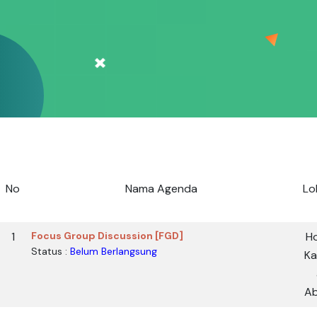
No
Nama Agenda
Lo
1
Focus Group Discussion [FGD]
Ho
Status :
Belum Berlangsung
Ka
Ab