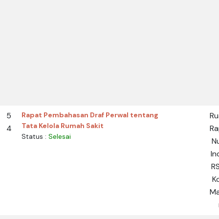
5
Rapat Pembahasan Draf Perwal tentang
Ru
Tata Kelola Rumah Sakit
4
Ra
Status :
Selesai
N
In
R
K
Ma