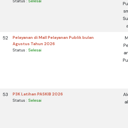
Status :
Selesai
Pu
s
Su
a
52
Pelayanan di Mall Pelayanan Publik bulan
M
Agustus Tahun 2026
Pe
Status :
Selesai
a
Pu
53
P3K Latihan PASKIB 2026
Al
Status :
Selesai
a