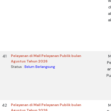
w
d
a
a
41
Pelayanan di Mall Pelayanan Publik bulan
M
Agustus Tahun 2026
Pe
Status :
Belum Berlangsung
a
Pu
42
Pelayanan di Mall Pelayanan Publik bulan
M
Agustus Tahun 2026