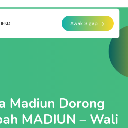
Awak Sigap
IPKD
a Madiun Dorong
mpah MADIUN – Wali