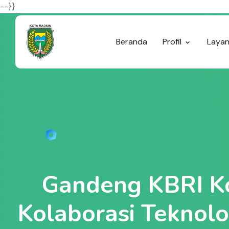
--}}
Beranda
Profil
Laya
Gandeng KBRI K
Kolaborasi Teknol