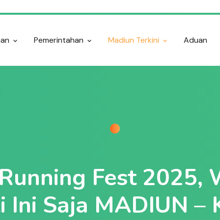
nan
Pemerintahan
Madiun Terkini
Aduan
 Running Fest 2025, 
i Ini Saja MADIUN –