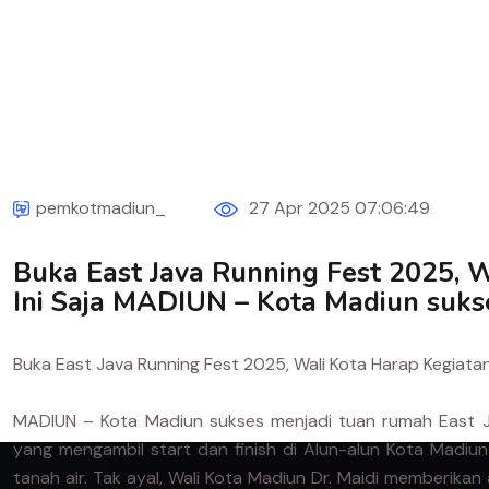
pemkotmadiun_
27 Apr 2025 07:06:49
Buka East Java Running Fest 2025, W
Ini Saja MADIUN – Kota Madiun sukses
Buka East Java Running Fest 2025, Wali Kota Harap Kegiatan 
MADIUN – Kota Madiun sukses menjadi tuan rumah East Jav
yang mengambil start dan finish di Alun-alun Kota Madiun i
tanah air. Tak ayal, Wali Kota Madiun Dr. Maidi memberika