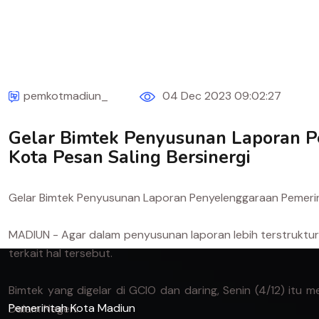
pemkotmadiun_
04 Dec 2023 09:02:27
Gelar Bimtek Penyusunan Laporan P
Kota Pesan Saling Bersinergi
Gelar Bimtek Penyusunan Laporan Penyelenggaraan Pemerinta
MADIUN - Agar dalam penyusunan laporan lebih terstruktur
terkait hal tersebut.
Bimtek yang digelar di GCIO dan daring, Senin (4/12) itu
Pemerintah Kota Madiun
Dalam Negeri.