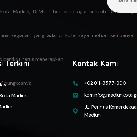
Kota Madiun, Dr.Maidi berpesan agar seluruh OPD saling
 Semua kegiatan yang ada di kota saya mohon semuanya
gkup pemkot harus menerapkan
i Terkini
Kontak Kami
+62 811-3577-800
a,” pungkasnya.
day
kominfo@madiunkota.go
 Kota Madiun
Madiun
JL. Perintis Kemerdekaa
Madiun