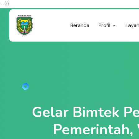
--}}
Beranda
Profil
Laya
Gelar Bimtek P
Pemerintah, 